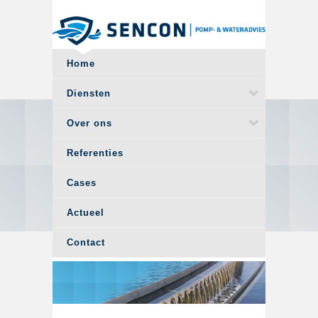
Overslaan en naar de algemene inhoud gaan
Home
Diensten
Over ons
Referenties
Cases
Actueel
Contact