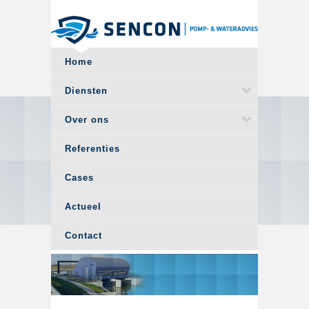
Overslaan en naar de algemene inhoud gaan
Home
Diensten
Over ons
Referenties
Cases
Actueel
Contact