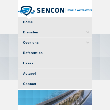
Overslaan en naar de algemene inhoud gaan
Home
Diensten
Over ons
Referenties
Cases
Actueel
Contact