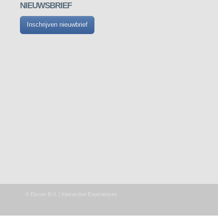
NIEUWSBRIEF
Inschrijven nieuwbrief
© Dycon B.V. | Interactive Experiences