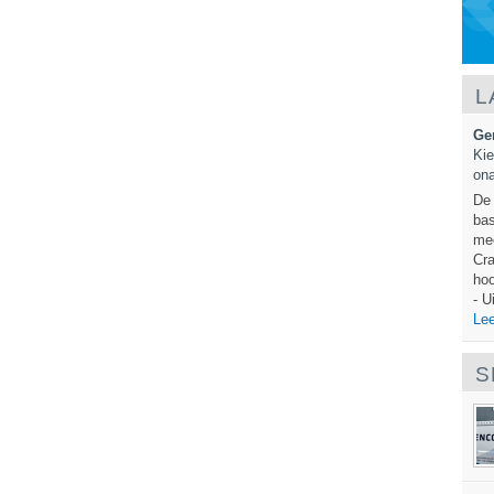
L
Ge
Kie
ona
De 
bas
mec
Cra
hoo
- U
Lee
S