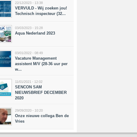
22/12/2023 - 13:38
VERVULD - Wij zoeken jou!
Technisch inspecteur (32...
03/03/2023 - 15:28
Aqua Nederland 2023
03/01/2022 - 08:49
Vacature Management
assistent M/V (28-36 uur per
w...
11/01/2021 - 12:02
SENCON SAM
NIEUWSBRIEF DECEMBER
2020
29/09/2020 - 10:20
Onze nieuwe collega Ben de
Vries