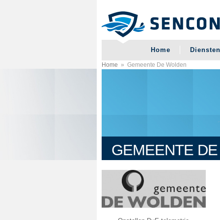
Overslaan en naar de algemene inhoud gaan
Home
Dienste
U BENT HIER
Home
»
Gemeente De Wolden
GEMEENTE DE