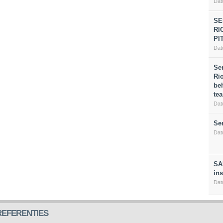
Dat
SE
RI
PI
Dat
Se
Ri
be
te
Dat
Se
Dat
SA
in
Dat
REFERENTIES