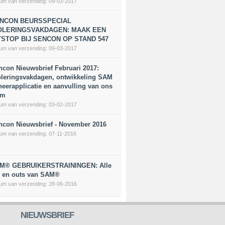
um van verzending:
09-03-2017
NCON BEURSSPECIAL
OLERINGSVAKDAGEN: MAAK EEN
TSTOP BIJ SENCON OP STAND 547
um van verzending:
09-03-2017
ncon Nieuwsbrief Februari 2017:
oleringsvakdagen, ontwikkeling SAM
heerapplicatie en aanvulling van ons
am
um van verzending:
03-02-2017
ncon Nieuwsbrief - November 2016
um van verzending:
07-11-2016
M® GEBRUIKERSTRAININGEN: Alle
s en outs van SAM®
um van verzending:
28-06-2016
NIEUWSBRIEF