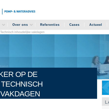
n
Over ons
Referenties
Cases
Actueel
 Technisch inhoudelijke vakdagen
KER OP DE
 TECHNISCH
 VAKDAGEN
L