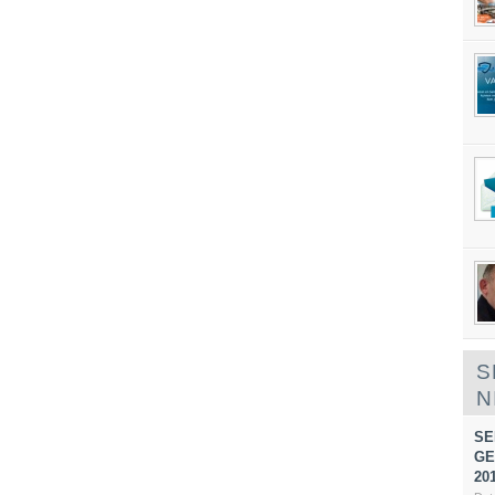
S
N
SE
GE
20