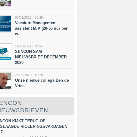
03/01/2022 - 08:49
Vacature Management
assistent M/V (28-36 uur per
w...
11/01/2021 - 12:02
SENCON SAM
NIEUWSBRIEF DECEMBER
2020
29/09/2020 - 10:20
Onze nieuwe collega Ben de
Vries
ENCON
IEUWSBRIEVEN
NCON KIJKT TERUG OP
SLAAGDE RIOLERINGSVAKDAGEN
17