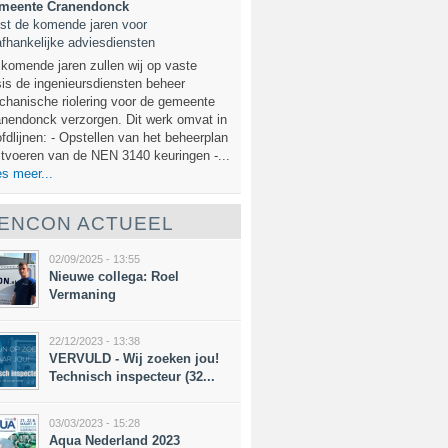
meente Cranendonck
st de komende jaren voor
fhankelijke adviesdiensten
komende jaren zullen wij op vaste
is de ingenieursdiensten beheer
hanische riolering voor de gemeente
nendonck verzorgen. Dit werk omvat in
fdlijnen: - Opstellen van het beheerplan
itvoeren van de NEN 3140 keuringen -...
s meer...
ENCON ACTUEEL
02/09/2025 - 13:55
Nieuwe collega: Roel
Vermaning
22/12/2023 - 13:38
VERVULD - Wij zoeken jou!
Technisch inspecteur (32...
03/03/2023 - 15:28
Aqua Nederland 2023