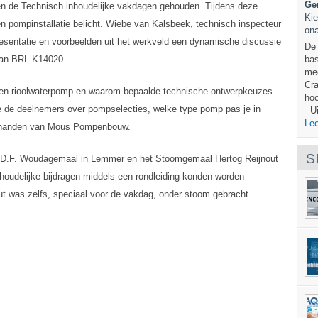
Ge
n de Technisch inhoudelijke vakdagen gehouden. Tijdens deze
Kie
 pompinstallatie belicht. Wiebe van Kalsbeek, technisch inspecteur
ona
esentatie en voorbeelden uit het werkveld een dynamische discussie
De 
 van BRL K14020.
bas
mec
Cra
 een rioolwaterpomp en waarom bepaalde technische ontwerpkeuzes
hoo
 de deelnemers over pompselecties, welke type pomp pas je in
- U
Lee
in handen van Mous Pompenbouw.
S
r. D.F. Woudagemaal in Lemmer en het Stoomgemaal Hertog Reijnout
inhoudelijke bijdragen middels een rondleiding konden worden
t was zelfs, speciaal voor de vakdag, onder stoom gebracht.