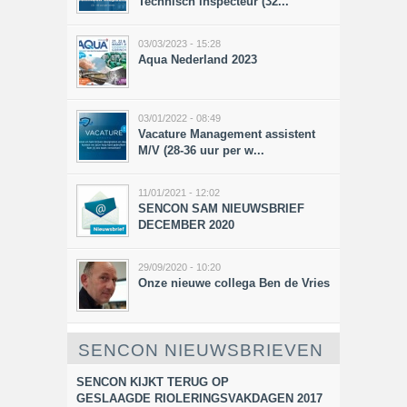
Technisch inspecteur (32...
03/03/2023 - 15:28
Aqua Nederland 2023
03/01/2022 - 08:49
Vacature Management assistent
M/V (28-36 uur per w...
11/01/2021 - 12:02
SENCON SAM NIEUWSBRIEF
DECEMBER 2020
29/09/2020 - 10:20
Onze nieuwe collega Ben de Vries
SENCON NIEUWSBRIEVEN
SENCON KIJKT TERUG OP
GESLAAGDE RIOLERINGSVAKDAGEN 2017