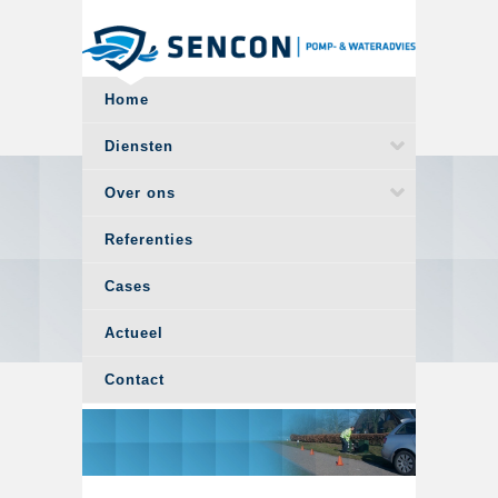
Overslaan en naar de algemene inhoud gaan
Home
Diensten
Over ons
Referenties
Cases
Actueel
Contact