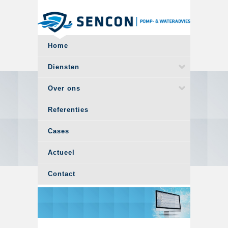
Overslaan en naar de algemene inhoud gaan
Home
Diensten
Over ons
Referenties
Cases
Actueel
Contact