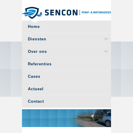
Overslaan en naar de algemene inhoud gaan
Home
Diensten
Over ons
Referenties
Cases
Actueel
Contact